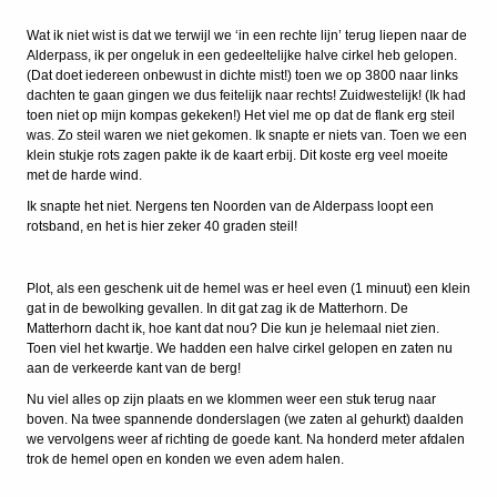
Wat ik niet wist is dat we terwijl we ‘in een rechte lijn’ terug liepen naar de
Alderpass, ik per ongeluk in een gedeeltelijke halve cirkel heb gelopen.
(Dat doet iedereen onbewust in dichte mist!) toen we op 3800 naar links
dachten te gaan gingen we dus feitelijk naar rechts! Zuidwestelijk! (Ik had
toen niet op mijn kompas gekeken!) Het viel me op dat de flank erg steil
was. Zo steil waren we niet gekomen. Ik snapte er niets van. Toen we een
klein stukje rots zagen pakte ik de kaart erbij. Dit koste erg veel moeite
met de harde wind.
Ik snapte het niet. Nergens ten Noorden van de Alderpass loopt een
rotsband, en het is hier zeker 40 graden steil!
Plot, als een geschenk uit de hemel was er heel even (1 minuut) een klein
gat in de bewolking gevallen. In dit gat zag ik de Matterhorn. De
Matterhorn dacht ik, hoe kant dat nou? Die kun je helemaal niet zien.
Toen viel het kwartje. We hadden een halve cirkel gelopen en zaten nu
aan de verkeerde kant van de berg!
Nu viel alles op zijn plaats en we klommen weer een stuk terug naar
boven. Na twee spannende donderslagen (we zaten al gehurkt) daalden
we vervolgens weer af richting de goede kant. Na honderd meter afdalen
trok de hemel open en konden we even adem halen.