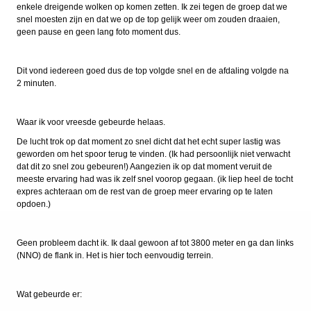
enkele dreigende wolken op komen zetten. Ik zei tegen de groep dat we
snel moesten zijn en dat we op de top gelijk weer om zouden draaien,
geen pause en geen lang foto moment dus.
Dit vond iedereen goed dus de top volgde snel en de afdaling volgde na
2 minuten.
Waar ik voor vreesde gebeurde helaas.
De lucht trok op dat moment zo snel dicht dat het echt super lastig was
geworden om het spoor terug te vinden. (Ik had persoonlijk niet verwacht
dat dit zo snel zou gebeuren!) Aangezien ik op dat moment veruit de
meeste ervaring had was ik zelf snel voorop gegaan. (ik liep heel de tocht
expres achteraan om de rest van de groep meer ervaring op te laten
opdoen.)
Geen probleem dacht ik. Ik daal gewoon af tot 3800 meter en ga dan links
(NNO) de flank in. Het is hier toch eenvoudig terrein.
Wat gebeurde er: