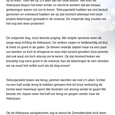
op te doen. Toen we op 2/3 deel van de route waren. Net voor de
Alderpass begon het weer echter zo slecht te worden dat we helaas
gedwongen waren om om te keren. Teleurgesteld hadden we ons besluit
genomen en onbewust hadden we op dat moment allemaal met onze
pickels tekeningen gemaakt in de sneeuw. De volgende dag zouden we
het nog een keer proberen!
De volgende dag, onze tweede poging. We volgde opnieuw weer de
lange weg richting de Alderpass. De wolken zagen er twijfelachtig uit dus
ik hield ze goed in de gaten. Ze bleven redelijk stabiel maar na een paar
uur werden ze toch te dreigend en was mijn besluit gevallen (hoe jammer
dat ook was) om toch alsnog om te keren. Op dat moment keken we
toevallig nog eens goed in de sneeuw. Aan de tekeningen te zien stonden
we op exact het zelfde punt als de dag ervoor!
Teleurgesteld liepen we terug, jammer dachten we met z’n allen. Echter
na een half uurtje terug te hebben gelopen trok tot onze verbazing de
hemel weer helemaal open! We besloten om alsnog verder te gaan! We
keerde om, liepen weer het half uur terug en gingen verder naar de
Alderpass.
Op de Alderpass aangekomen zag ik vanuit de Zermatterzijde toch weer